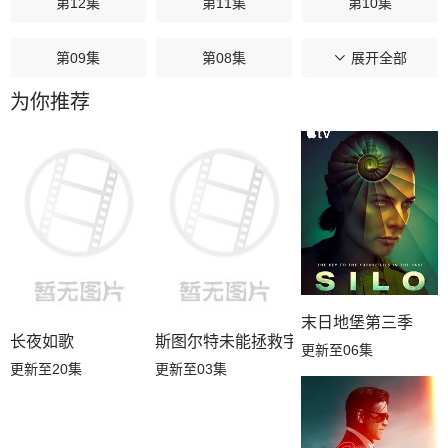
第12集
第11集
第10集
第09集
第08集
第07集
展开全部
为你推荐
第06集
第05集
第04集
第03集
第02集
第01集
末日地堡第三季
长夜如歌
斯图尔特未能拯救宇宙
更新至06集
更新至20集
更新至03集