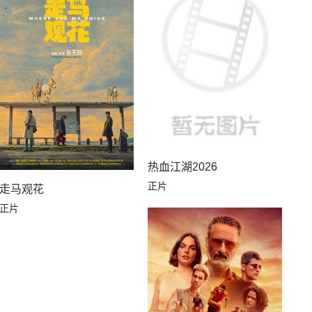
热血江湖2026
正片
走马观花
正片