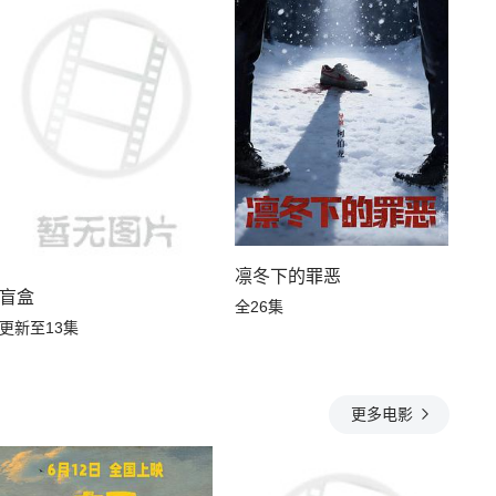
凛冬下的罪恶
盲盒
全26集
更新至13集
更多电影