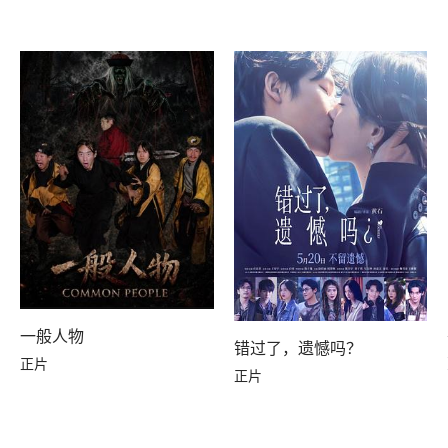
一般人物
错过了，遗憾吗？
正片
正片