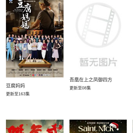
吾凰在上之凤御四方
豆腐妈妈
更新至08集
更新至163集