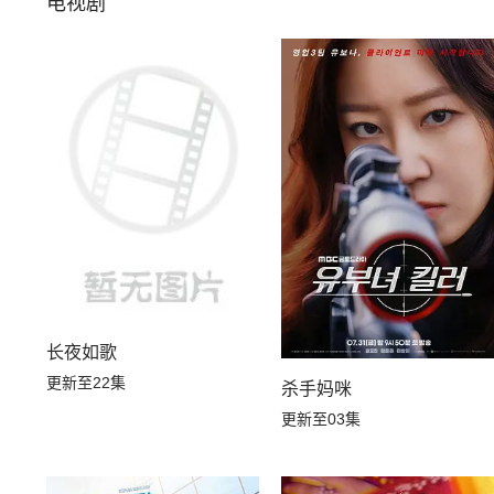
电视剧
长夜如歌
更新至22集
杀手妈咪
更新至03集