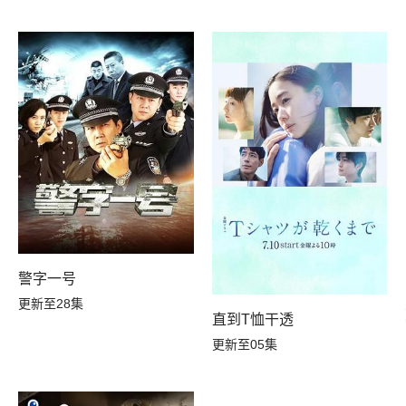
警字一号
更新至28集
直到T恤干透
更新至05集