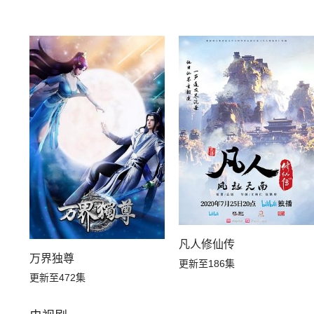
凡人修仙传
万界独尊
更新至186集
更新至472集