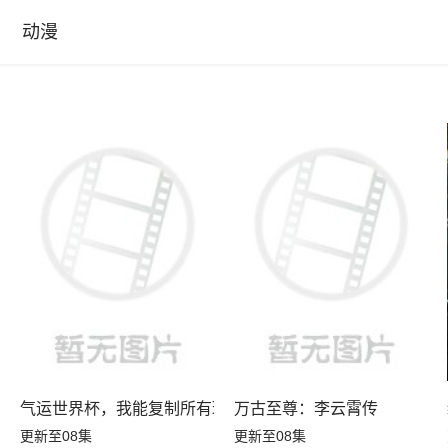
动漫
气运世界杯，我能复制所有球星技能
万古至尊：李云霄传
更新至08集
更新至08集