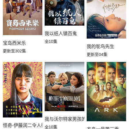
我以纸人镇百鬼
全10集
宝岛西米乐
我的鸵鸟先生
更新至302集
更新至04集
我与沃尔特家男孩的生活第三季
怪奇-伊藤润二令人彻夜难眠的奇异故事－
全10集