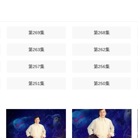
第269集
第268集
第263集
第262集
第257集
第256集
第251集
第250集
第245集
第244集
第239集
第238集
第233集
第232集