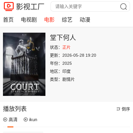
影视工厂
首页
电视剧
电影
综艺
动漫
堂下何人
状态：
正片
更新：
2026-05-28 19:20
年份：
2025
地区：
印度
类型：
剧情片
播放列表
倒序
高清
ikun