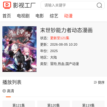
影视工厂
首页
电视剧
电影
综艺
动漫
末世钞能力者动态漫画
状态：
更新至121集
更新：
2026-08-05 10:20
年份：
2025
地区：
大陆
类型：
冒险,热血,国产动漫
播放列表
倒序
高清
第121集
第120集
第119集