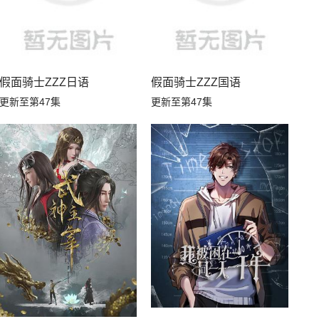
假面骑士ZZZ日语
假面骑士ZZZ国语
更新至第47集
更新至第47集