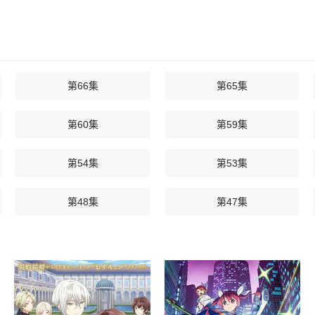
第66集
第65集
第60集
第59集
第54集
第53集
第48集
第47集
第42集
第41集
第36集
第35集