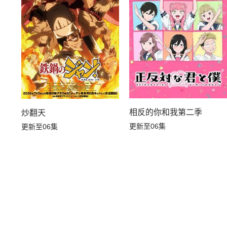
第32集
第31集
第26集
第25集
第20集
第19集
第14集
第13集
相反的你和我第二季
炒翻天
第08集
第07集
更新至06集
更新至06集
第02集
第01集