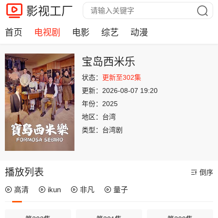
影视工厂
首页
电视剧
电影
综艺
动漫
宝岛西米乐
状态：
更新至302集
更新：
2026-08-07 19:20
年份：
2025
地区：
台湾
类型：
台湾剧
播放列表
倒序
高清
ikun
非凡
量子