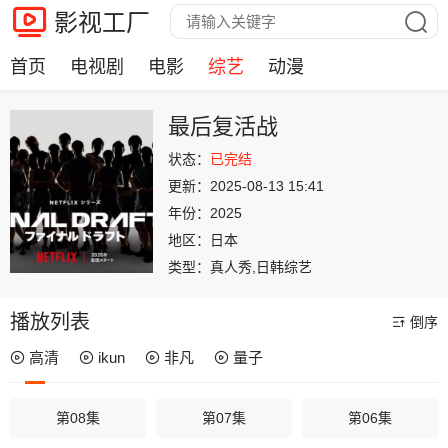
影视工厂
首页
电视剧
电影
综艺
动漫
最后复活战
状态：
已完结
更新：
2025-08-13 15:41
年份：
2025
地区：
日本
类型：
真人秀,日韩综艺
播放列表
倒序
高清
ikun
非凡
量子
第08集
第07集
第06集