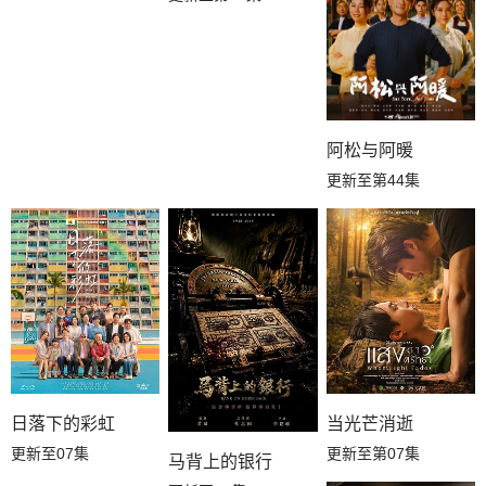
第23集
第22集
第21集
第20集
第19集
第18集
第17集
第16集
第15集
阿松与阿暖
更新至第44集
第14集
第13集
第12集
第11集
第10集
第09集
第08集
第07集
第06集
第05集
第04集
第03集
日落下的彩虹
当光芒消逝
第02集
第01集
更新至07集
更新至第07集
马背上的银行