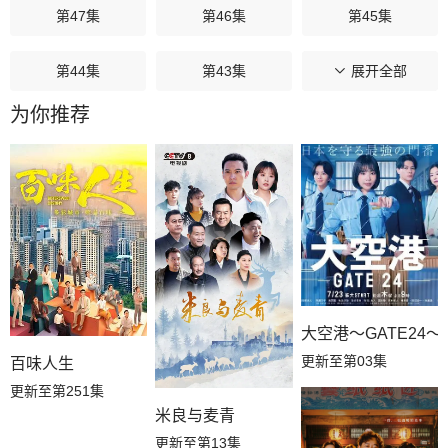
第47集
第46集
第45集
第44集
第43集
第42集
展开全部
为你推荐
第41集
第40集
第39集
第38集
第37集
第36集
第35集
第34集
第33集
第32集
第31集
第30集
大空港～GATE24～
第29集
第28集
第27集
更新至第03集
百味人生
更新至第251集
第26集
第25集
第24集
米良与麦青
更新至第13集