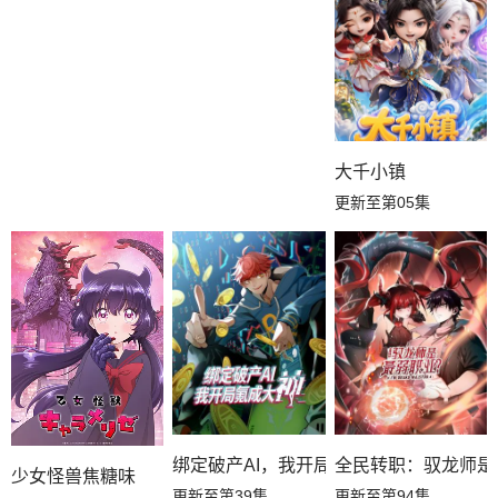
第174集
第173集
第172集
第171集
第170集
第169集
第168集
第167集
第166集
大千小镇
更新至第05集
第165集
第164集
第163集
第162集
第161集
第160集
第159集
第158集
第157集
第156集
第155集
第154集
绑定破产AI，我开局氪成大神动态漫
全民转职：驭龙师是
第153集
第152集
第151集
少女怪兽焦糖味
更新至第39集
更新至第94集