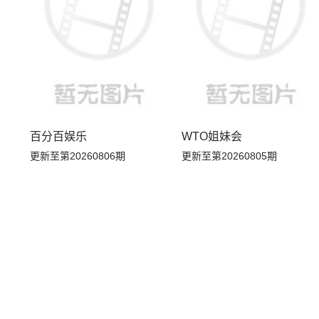
百分百娱乐
WTO姐妹会
更新至第20260806期
更新至第20260805期