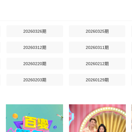
20260326期
20260325期
20260312期
20260311期
20260220期
20260212期
20260203期
20260129期
20260121期
20260120期
20260107期
20260106期