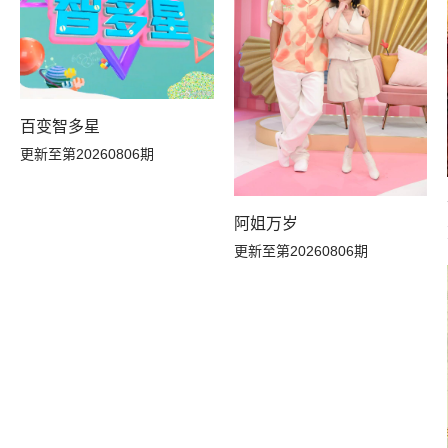
百变智多星
更新至第20260806期
阿姐万岁
更新至第20260806期