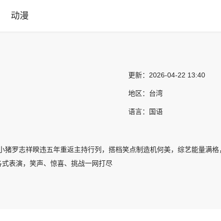
动漫
更新：
2026-04-22 13:40
地区：
台湾
语言：
国语
》小猪罗志祥睽违五年重返主持行列，搭档笑点制造机何美，综艺能量满格
各式表演，笑声、惊喜、挑战一网打尽