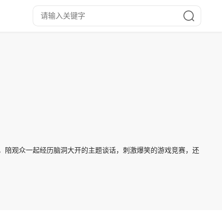
，陪观众一起经历脑洞大开的主题谈话，刺激爆笑的游戏竞赛，还