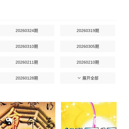
20260324期
20260319期
20260310期
20260305期
20260211期
20260210期
20260128期
20260127期
展开全部
20260115期
20260114期
20251230期
20251230期