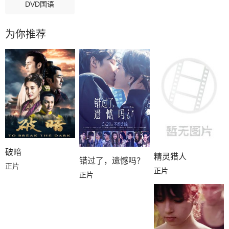
DVD国语
为你推荐
破暗
精灵猎人
错过了，遗憾吗？
正片
正片
正片