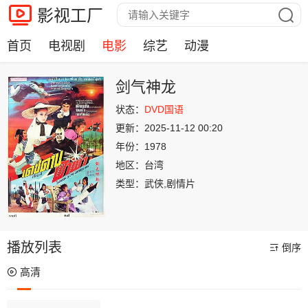
影视工厂
首页
电视剧
电影
综艺
动漫
剑气神龙
状态：
DVD国语
更新：
2025-11-12 00:20
年份：
1978
地区：
台湾
类型：
武侠,剧情片
播放列表
倒序
高清