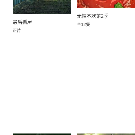
无辣不欢第2季
最后孤屋
全12集
正片