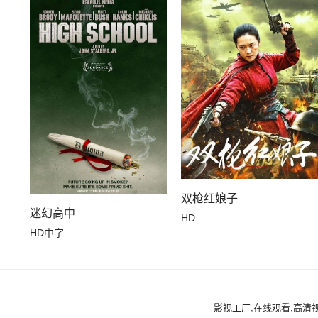
双枪红娘子
迷幻高中
HD
HD中字
影视工厂,在线观看,高清视