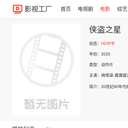
影视工厂
首页
电视剧
电影
综艺
侠盗之星
状态：
HD中字
年份：
2025
类型：
动作片
主演：
纳塔温·崴唐缇派特,
简介：
20世纪80