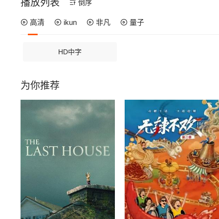
播放列表
倒序
高清
ikun
非凡
量子
HD中字
为你推荐