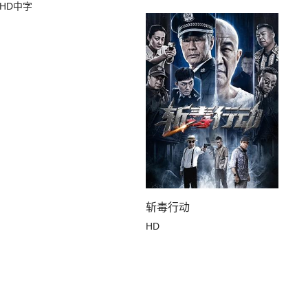
HD中字
斩毒行动
HD