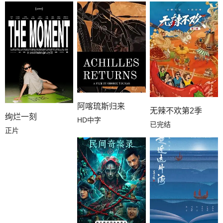
阿喀琉斯归来
无辣不欢第2季
绚烂一刻
HD中字
已完结
正片