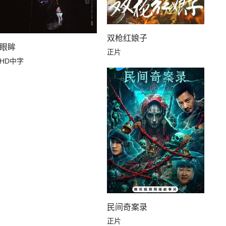
双枪红娘子
眼眸
正片
HD中字
民间奇案录
正片