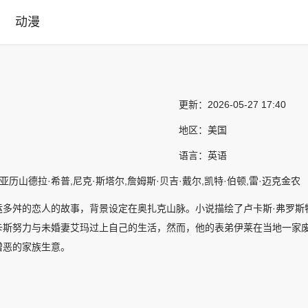
动漫
更新：
2026-05-27 17:40
地区：
美国
语言：
英语
亚历山德拉·希普,尼克·斯塔尔,詹姆斯·贝吉·戴尔,凯特·伯顿,雷·迈克金农
运多舛的恋人的故事，背景设定在奥扎克山脉。小说描绘了卢卡斯·弗罗斯
卡斯努力与未婚妻艾玛过上自己的生活，然而，他的表弟伊莱在当地一家
憎恶的家族生意。