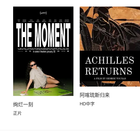
阿喀琉斯归来
HD中字
绚烂一刻
正片