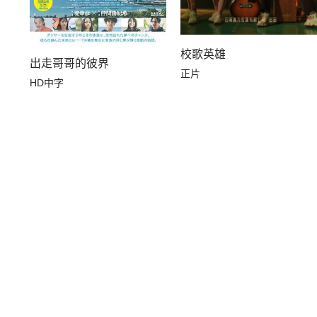
校歌英雄
出走哥哥的彼界
正片
HD中字