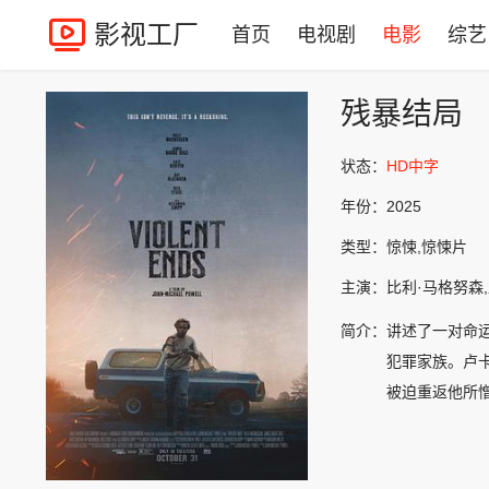
影视工厂
首页
电视剧
电影
综艺
残暴结局
状态：
HD中字
年份：
2025
类型：
惊悚,惊悚片
主演：
比利·马格努森,
简介：
讲述了一对命
犯罪家族。卢
被迫重返他所