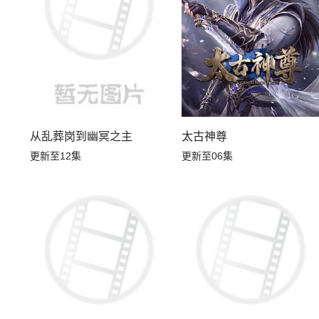
第246集
第245集
第240集
第239集
第234集
第233集
从乱葬岗到幽冥之主
太古神尊
第228集
第227集
更新至12集
更新至06集
第222集
第221集
第216集
第215集
第210集
第209集
第204集
第203集