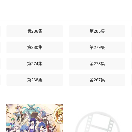
第286集
第285集
第280集
第279集
第274集
第273集
第268集
第267集
第262集
第261集
第256集
第255集
第250集
第249集