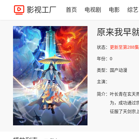
影视工厂
首页
电视剧
电影
综艺
原来我早
状态：
更新至第288集
年份：
0
类型：
国产动漫
主演：
简介：
叶长青在玄天
为，成功通过
征服了天剑宗