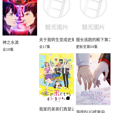
第65集
第64集
第63集
第62集
第61集
第60集
关于我转生变成史莱姆这档事第四季
擅长逃跑的殿下第二
第59集
第58集
第57集
神之水滴
全17集
更新至第04集
全18集
第56集
第55集
第54集
第53集
第52集
第51集
第50集
第49集
第48集
第47集
第46集
第45集
我家的弟弟们真是让您费心了
第44集
第43集
第42集
游戏BUG修复中