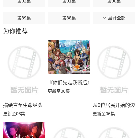
第92集
第91集
第90集
第89集
第88集
第87集
展开全部
为你推荐
第86集
第85集
第84集
第83集
第82集
第81集
第80集
第79集
第78集
『你们先走我断后』，于是10年后我成为
第77集
第76集
第75集
更新至06集
第74集
第73集
第72集
描绘直至生命尽头
从0位居民开始的边
更新至06集
更新至06集
第71集
第70集
第69集
第68集
第67集
第66集