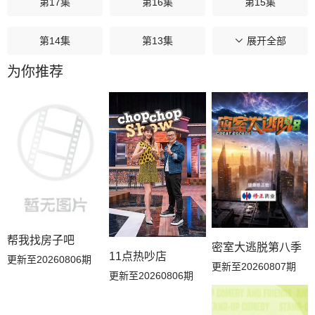
第17集
第16集
第15集
第14集
第13集
第12集
展开全部
为你推荐
第11集
第10集
第09集
第08集
第07集
第06集
第05集
第04集
第03集
第02集
第01集
帮我找房子吧
密室大逃脱第八季
11点热吵店
更新至20260806期
更新至20260807期
更新至20260806期