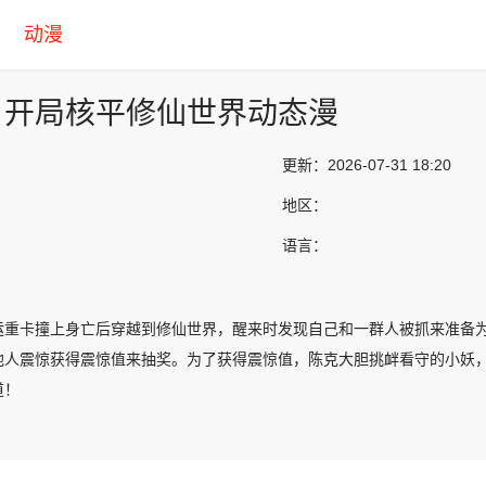
动漫
：开局核平修仙世界动态漫
更新：
2026-07-31 18:20
地区：
语言：
运重卡撞上身亡后穿越到修仙世界，醒来时发现自己和一群人被抓来准备
他人震惊获得震惊值来抽奖。为了获得震惊值，陈克大胆挑衅看守的小妖
道！