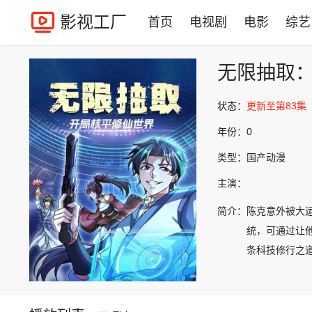
影视工厂
首页
电视剧
电影
综艺
无限抽取
状态：
更新至第83集
年份：
0
类型：
国产动漫
主演：
简介：
陈克意外被大
统，可通过让
条科技修行之