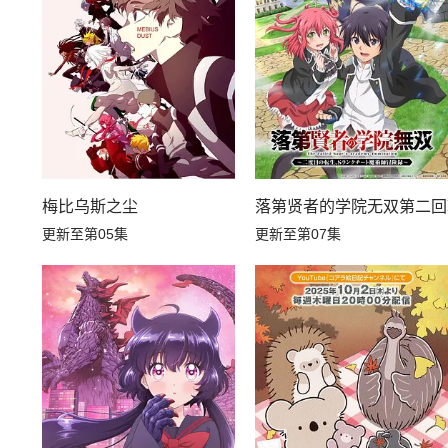
第41集
第40集
第35集
第34集
第29集
第28集
梅比乌斯之尘
落第贤者的学院无双第二回
第23集
第22集
更新至第05集
更新至第07集
第17集
第16集
第11集
第10集
第05集
第04集