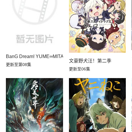
第39集
第38集
第33集
第32集
第27集
第26集
BanG Dream! YUME∞MITA
转生，S等级作弊魔术师冒险记
文豪野犬汪！第二季
第21集
第20集
更新至第08集
更新至06集
第15集
第14集
第09集
第08集
第03集
第02集