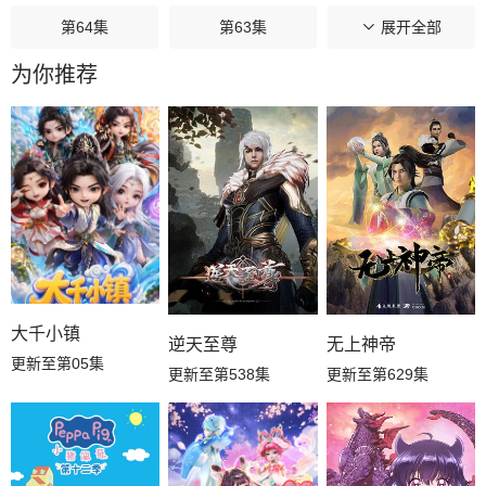
第64集
第63集
第62集
展开全部
为你推荐
第61集
第60集
第59集
第58集
第57集
第56集
第55集
第54集
第53集
第52集
第51集
第50集
第49集
第48集
第47集
大千小镇
逆天至尊
无上神帝
更新至第05集
更新至第538集
更新至第629集
第46集
第45集
第44集
第43集
第42集
第41集