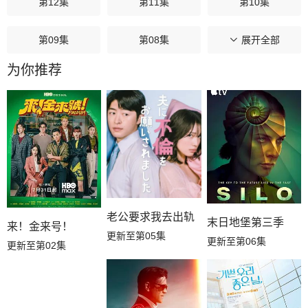
第12集
第11集
第10集
第09集
第08集
第07集
展开全部
为你推荐
第06集
第05集
第04集
第03集
第02集
第01集
老公要求我去出轨
末日地堡第三季
来！金来号！
更新至第05集
更新至第06集
更新至第02集