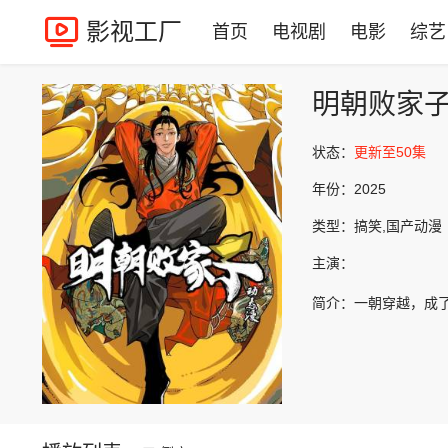
影视工厂
首页
电视剧
电影
综艺
明朝败家子
状态：
更新至50集
年份：
2025
类型：
搞笑,国产动漫
主演：
简介：
一朝穿越，成