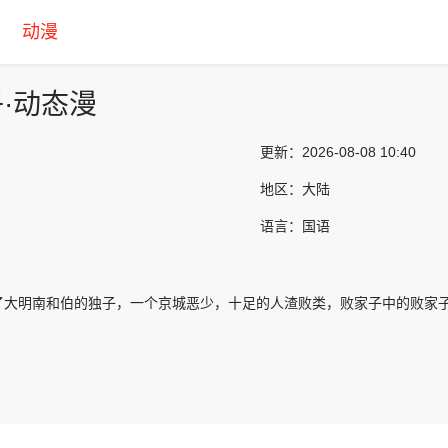
动漫
·动态漫
更新：
2026-08-08 10:40
地区：
大陆
语言：
国语
了大明南和伯的独子，一个京城恶少，十足的人渣败类，败家子中的败家