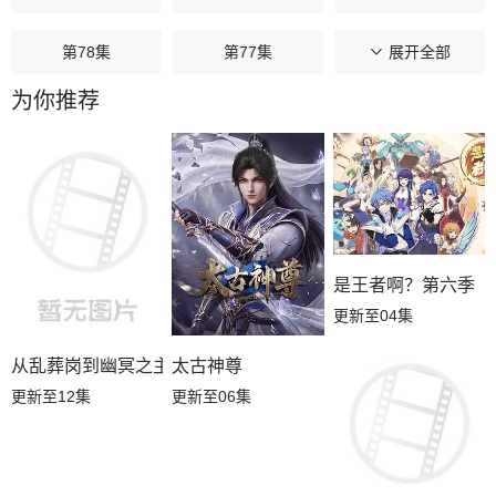
第78集
第77集
第76集
展开全部
为你推荐
第75集
第74集
第73集
第72集
第71集
第70集
第69集
第68集
第67集
是王者啊？第六季
第66集
第65集
第64集
更新至04集
第63集
第62集
第61集
从乱葬岗到幽冥之主
太古神尊
更新至12集
更新至06集
第60集
第59集
第58集
第57集
第56集
第55集