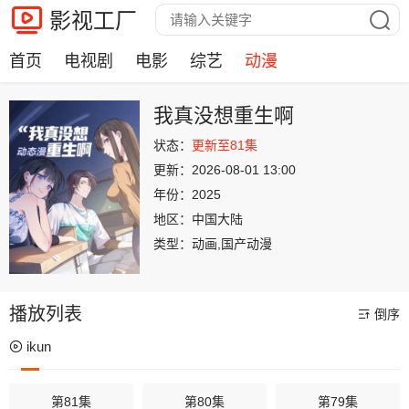
影视工厂
首页
电视剧
电影
综艺
动漫
我真没想重生啊
状态：
更新至81集
更新：
2026-08-01 13:00
年份：
2025
地区：
中国大陆
类型：
动画,国产动漫
播放列表
倒序
ikun
第81集
第80集
第79集