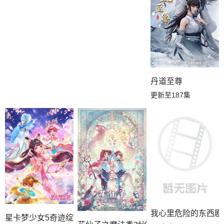
第30集
第29集
第28集
第27集
第26集
第25集
第24集
第23集
第22集
丹道至尊
更新至187集
第21集
第20集
第19集
第18集
第17集
第16集
第15集
第14集
第13集
第12集
第11集
第10集
第09集
第08集
第07集
我心里危险的东西剧
星卡梦少女5奇迹绽放