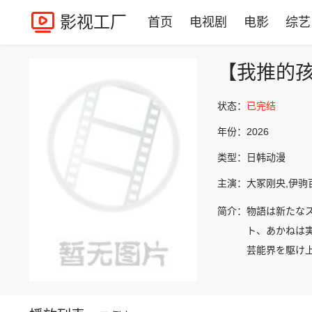
影视工厂
首页
电视剧
电影
综艺
【我推的孩
状态：
已完结
年份：
2026
类型：
日韩动漫
主演：
大冢刚央,伊驹
简介：
物語は新たなス
ト、あかねは
芸能界を駆け上