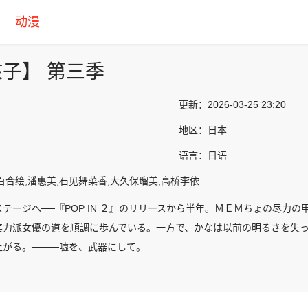
动漫
子】 第三季
更新：
2026-03-25 23:20
地区：
日本
语言：
日语
百合绘,潘惠美,石见舞菜香,大久保瑠美,高桥李依
テージへ──『POP IN ２』のリリースから半年。ＭＥＭちょの尽力
実力派女優の道を順調に歩んでいる。一方で、かなは以前の明るさを失
がる。────嘘を、武器にして。