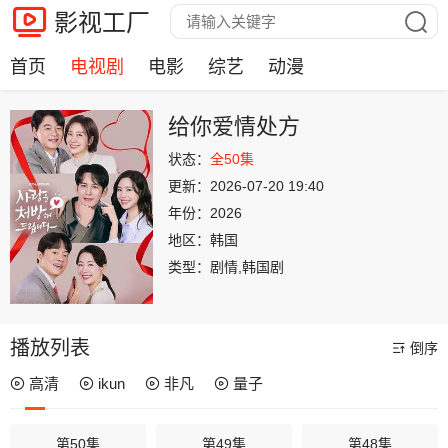
影视工厂
首页
电视剧
电影
综艺
动漫
给你爱情处方
状态：
全50集
更新：
2026-07-20 19:40
年份：
2026
地区：
韩国
类型：
剧情,韩国剧
播放列表
倒序
高清
ikun
非凡
量子
第50集
第49集
第48集