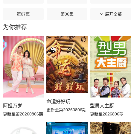
第07集
第06集
第05集
展开全部
为你推荐
第04集
第03集
第02集
第01集
命运好好玩
阿姐万岁
型男大主厨
更新至第20260806期
更新至第20260806期
更新至2026806期