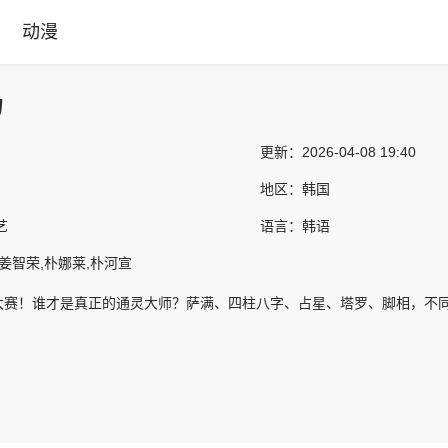
动漫
场
更新：
2026-04-08 19:40
地区：
韩国
艺
语言：
韩语
,姜智荣,朴娜莱,朴河宣
大赛！谁才是真正的通灵大师？萨满、四柱八字、占星、塔罗、脚相，不