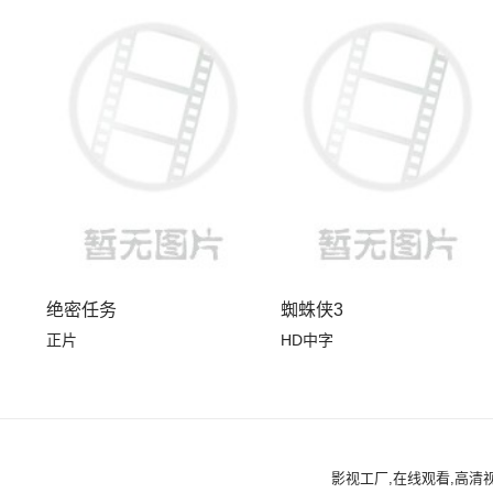
绝密任务
蜘蛛侠3
正片
HD中字
影视工厂,在线观看,高清视