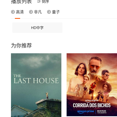
播放列表
倒序
高清
非凡
量子
HD中字
为你推荐