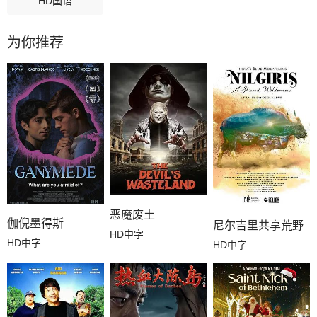
HD国语
为你推荐
恶魔废土
伽倪墨得斯
尼尔吉里共享荒野
HD中字
HD中字
HD中字