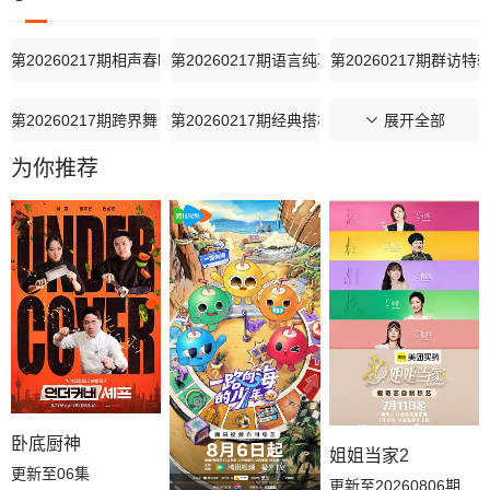
第20260217期相声春晚
第20260217期语言纯享
第20260217期群访特
第20260217期跨界舞台
第20260217期经典搭档
第20260217期下
展开全部
为你推荐
第20260217期上
卧底厨神
姐姐当家2
更新至06集
更新至20260806期