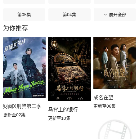
第05集
第04集
第03集
展开全部
为你推荐
第02集
第01集
成名在望
更新至06集
财阀X刑警第二季
马背上的银行
更新至02集
更新至10集