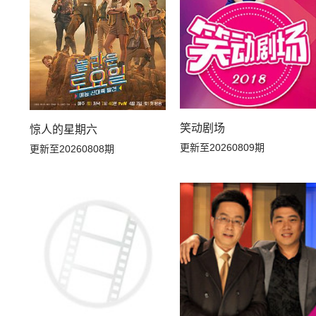
20260405上
20260404小子的生活日记
20260324加更版
20260322下
20260315上
20260314小子的生活日记
笑动剧场
惊人的星期六
20260303加更版
20260301下
更新至20260809期
更新至20260808期