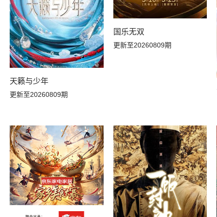
20260331加更版
20260329下
国乐无双
20260322上
20260321小子的生活日记
更新至20260809期
20260310加更版
20260308下
天籁与少年
20260301上
20260224人物篇
更新至20260809期