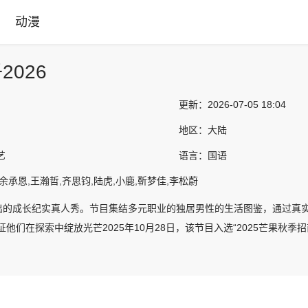
动漫
026
更新：
2026-07-05 18:04
地区：
大陆
艺
语言：
国语
余承恩,王瀚哲,齐思钧,陆虎,小鹿,靳梦佳,李松蔚
出的成长纪实真人秀。节目集结多元职业的独居男性的生活图鉴，通过真实
证他们在探索中绽放光芒2025年10月28日，该节目入选“2025芒果秋季