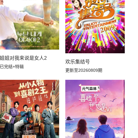
20260329上
20260328小子的生活日记
20260317加更版
20260315下
20260308上
20260307小子的生活日记
EP00
姐姐对我来说是女人2
欢乐集结号
已完结+特辑
更新至20260809期