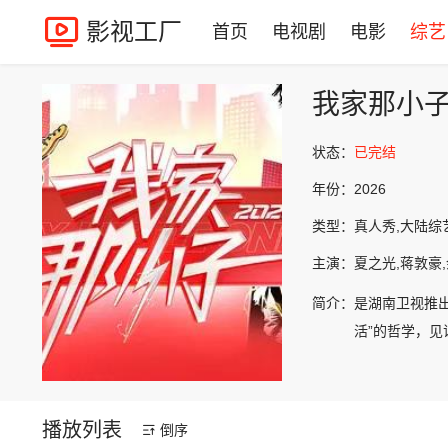
影视工厂
首页
电视剧
电影
综艺
我家那小子2
状态：
已完结
年份：
2026
类型：
真人秀,大陆综
主演：
夏之光,蒋敦豪,
简介：
是湖南卫视推
活”的哲学，见
播放列表
倒序