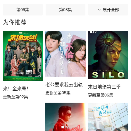
第09集
第08集
第07集
展开全部
为你推荐
第06集
第05集
第04集
第03集
第02集
第01集
老公要求我去出轨
末日地堡第三季
来！金来号！
更新至第05集
更新至第06集
更新至第02集