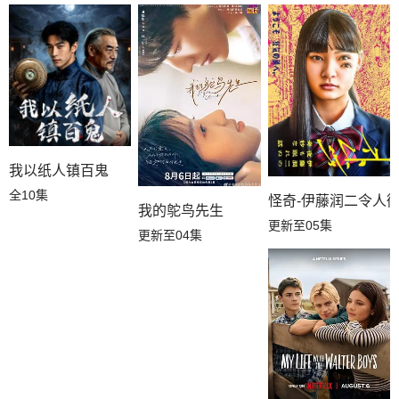
我以纸人镇百鬼
全10集
怪奇-伊藤润二令人
我的鸵鸟先生
更新至05集
更新至04集