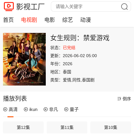
影视工厂
首页
电视剧
电影
综艺
动漫
女生规则：禁爱游戏
状态：
已完结
更新：
2026-06-02 05:00
年份：
2026
地区：
泰国
类型：
爱情,同性,泰国剧
播放列表
倒序
高清
ikun
非凡
量子
第12集
第11集
第10集