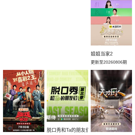
20260513纯享
20260513下
20260512上
20260510陪看
20260509衍生
20260508加更下
20260507加更上
20260506纯享
20260506下
姐姐当家2
20260505上
20260503陪看
20260502休息一下
更新至20260806期
20260501加更下
20260430加更上
20260429纯享
20260429下
20260428上
20260426陪看
20260425休息一下
20260424加更下
20260423加更上
20260422纯享
20260422下
20260421上
脱口秀和Ta的朋友们第三季