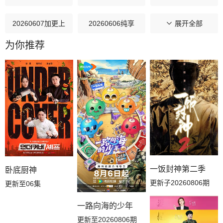
20260607加更上
20260606纯享
20260606下
展开全部
为你推荐
20260606中
20260602上
20260601特别加更
20260531陪看
20260530休息一下
20260529加更下
20260528加更上
20260527纯享版
20260527下
20260526上
20260524陪看
20260523休息一下
20260522加更下
20260521加更上
20260520纯享
一饭封神第二季
卧底厨神
更新子20260806期
更新至06集
20260520下
20260519上
20260517陪看
一路向海的少年
20260516休息一下
20260515加更下
20260514加更上
更新至20260806期