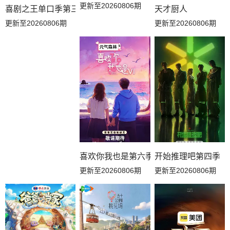
更新至20260806期
天才厨人
喜剧之王单口季第三季
20260419陪看特辑
20260419陪看
20260418休息一下
更新至20260806期
更新至20260806期
20260417加更下
20260416加更上
20260415纯享
20260415下
20260414上
20260412陪看
20260411休息一下
20260410加更下
20260409加更上
20260408纯享版
20260408特别加更
20260408下
喜欢你我也是第六季
开始推理吧第四季
20260407上
20260404休息一下
20260403加更下
更新至20260806期
更新至20260806期
20260402加更上
20260401下
20260331上
20260331集结篇
20260324先导片