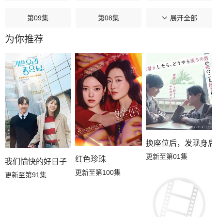
第09集
第08集
第07集
展开全部
为你推荐
第06集
第05集
第04集
第03集
第02集
第01集
换座位后，发现身后
更新至第01集
红色珍珠
我们愉快的好日子
更新至第100集
更新至第91集