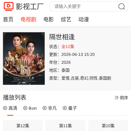
影视工厂
首页
电视剧
电影
综艺
动漫
隔世相逢
状态：
全12集
更新：
2026-06-13 15:20
年份：
2026
地区：
泰国
类型：
爱情,古装,奇幻,同性,泰国剧
播放列表
倒序
高清
ikun
非凡
量子
第12集
第11集
第10集