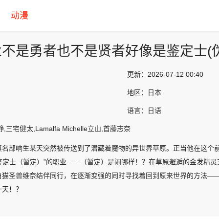
动漫
不是勇者也不是贤者好像是鉴定士(伪
更新：
2026-07-12 00:40
地区：
日本
语言：
日语
三宅健太,Lamalfa Michelle立山,首藤志奈
真名部响生某天突然被传送到了潜藏着魔物的异世界草原。正当他在这个
和“鉴定士（暂定）”的职业……（暂定）是闹哪样！？在草原邂逅的金发精
白猫圣兽维奈结伴同行，在逐渐变强的同时寻找着回到原来世界的方法—
一天！？