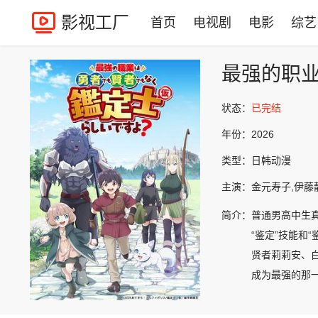
影视工厂
首页
电视剧
电影
综艺
最强的职业
状态：
已完结
年份：
2026
类型：
日韩动漫
主演：
金元寿子,伊藤静,
简介：
普通男高中生
“鉴定”技能
贤者莉莉安、
成为最强的那