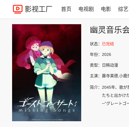
影视工厂
首页
电视剧
电影
综艺
幽灵音乐
状态：
已完结
年份：
2026
类型：
日韩动漫
主演：
藤寺美德,小鹿
简介：
2045年、歌
たちと出かけ
─"グレートゴ