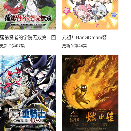
落第贤者的学院无双第二回转生，S等级作弊魔术师冒险记
元祖！BanGDream酱
更新至第07集
更新至第44集