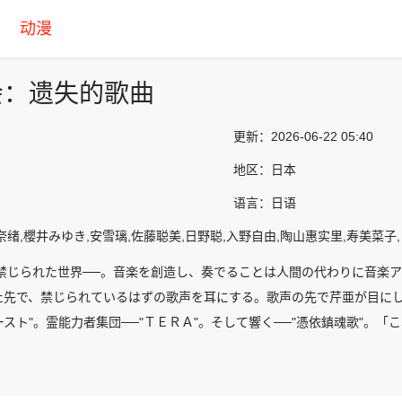
动漫
会：遗失的歌曲
更新：
2026-06-22 05:40
地区：
日本
语言：
日语
奈绪,櫻井みゆき,安雪璃,佐藤聪美,日野聪,入野自由,陶山惠实里,寿美菜子
が禁じられた世界──。音楽を創造し、奏でることは人間の代わりに音楽ア
た先で、禁じられているはずの歌声を耳にする。歌声の先で芹亜が目に
ースト"。霊能力者集団──"ＴＥＲＡ"。そして響く──"憑依鎮魂歌"。