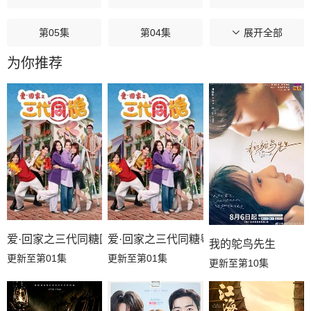
第05集
第04集
第03集
展开全部
为你推荐
第02集
第01集
爱·回家之三代同糖国语
爱·回家之三代同糖粤语
我的鸵鸟先生
更新至第01集
更新至第01集
更新至第10集