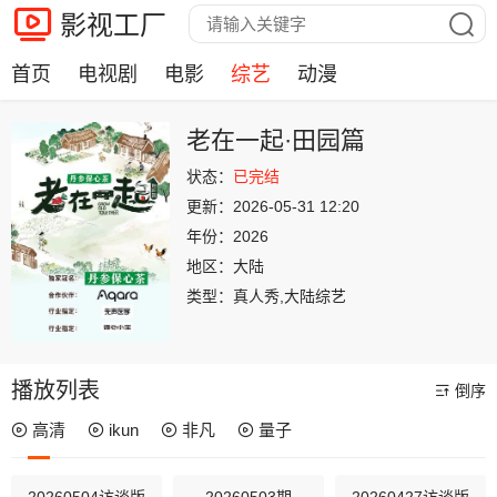
影视工厂
首页
电视剧
电影
综艺
动漫
老在一起·田园篇
状态：
已完结
更新：
2026-05-31 12:20
年份：
2026
地区：
大陆
类型：
真人秀,大陆综艺
播放列表
倒序
高清
ikun
非凡
量子
20260504访谈版
20260503期
20260427访谈版