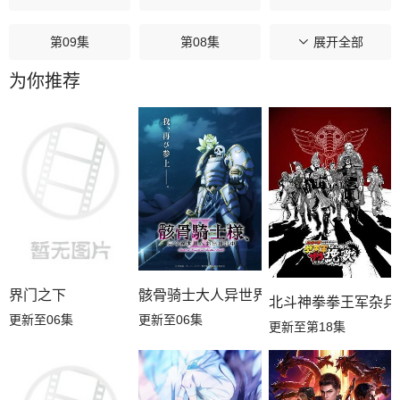
第09集
第08集
第07集
展开全部
为你推荐
第06集
第05集
第04集
第03集
第02集
第01集
界门之下
骸骨骑士大人异世界冒险第二季
北斗神拳拳王军杂兵
更新至06集
更新至06集
更新至第18集