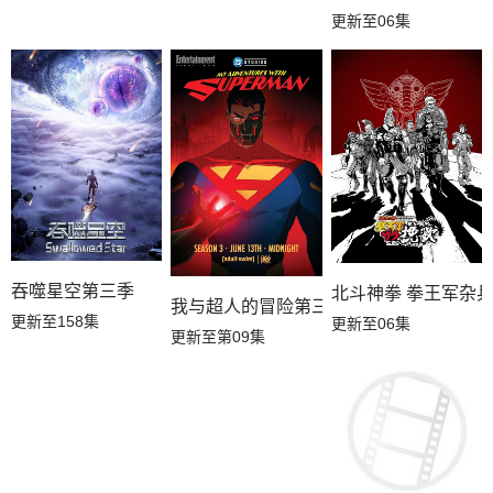
更新至06集
吞噬星空第三季
北斗神拳 拳王军杂
我与超人的冒险第三季
更新至158集
更新至06集
更新至第09集