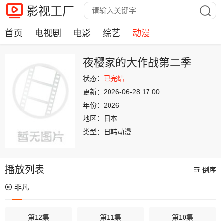
影视工厂
首页
电视剧
电影
综艺
动漫
夜樱家的大作战第二季
状态：
已完结
更新：
2026-06-28 17:00
年份：
2026
地区：
日本
类型：
日韩动漫
播放列表
倒序
非凡
第12集
第11集
第10集