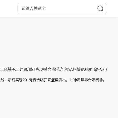
,王晓赟子,王翊恩,谢可寅,许馨文,徐艺洋,颜安,杨博睿,姚弛,余宇涵,袁一琦
挑战，最终实现20+青春合唱狂欢盛典演出，并冲击世界合唱赛场。