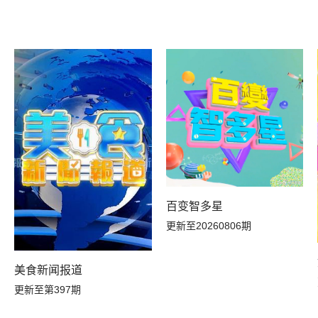
20260501上
20260430未播
20260424上
百变智多星
更新至20260806期
美食新闻报道
更新至第397期