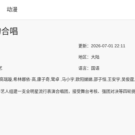
动漫
的合唱
更新：
2026-07-01 22:11
地区：
大陆
艺
语言：
国语
高瑞璇,希林娜依·高,康子奇,鹭卓 ,马小宇,欧阳娣娣,邵子恒,王安宇,吴俊霆
青春艺人组建一支全明星流行表演合唱团，接受舞台考核、强团对决等四轮