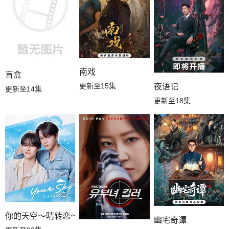
南戏
盲盒
更新至15集
夜语记
更新至14集
更新至18集
你的天空～晴转恋～
幽宅奇谭