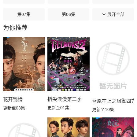
第07集
第06集
第05集
展开全部
为你推荐
第04集
第03集
第02集
第01集
指尖浪漫第二季
花开锦绣
吾凰在上之凤御四方
更新至01集
更新至03集
更新至10集