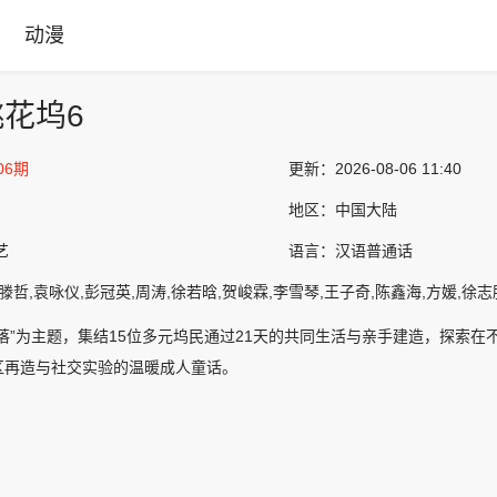
动漫
花坞6
06期
更新：
2026-08-06 11:40
地区：
中国大陆
艺
语言：
汉语普通话
滕哲,袁咏仪,彭冠英,周涛,徐若晗,贺峻霖,李雪琴,王子奇,陈鑫海,方媛,徐志
落”为主题，集结15位多元坞民通过21天的共同生活与亲手建造，探索
区再造与社交实验的温暖成人童话。