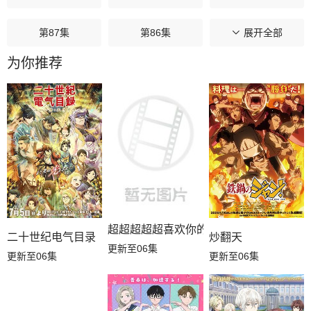
第87集
第86集
第85集
展开全部
为你推荐
第84集
第83集
第82集
第81集
第80集
第79集
第78集
第77集
第76集
第75集
第74集
第73集
第72集
第71集
第70集
超超超超超喜欢你的100个女朋友第三季
炒翻天
二十世纪电气目录
更新至06集
更新至06集
更新至06集
第69集
第68集
第67集
第66集
第65集
第64集