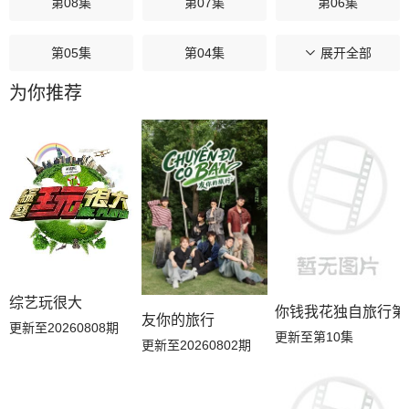
第08集
第07集
第06集
第05集
第04集
第03集
展开全部
为你推荐
第02集
第01集
综艺玩很大
你钱我花独自旅行第
友你的旅行
更新至20260808期
更新至第10集
更新至20260802期