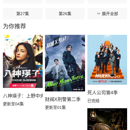
第27集
第26集
第25集
展开全部
为你推荐
第24集
第23集
第22集
第21集
第20集
第19集
第18集
第17集
第16集
第15集
第14集
第13集
死人公司第4季
第12集
第11集
第10集
八神瑛子：上野中央署组织犯罪对策课
财阀X刑警第二季
已完结
更新至04集
更新至01集
第09集
第08集
第07集
第06集
第05集
第04集