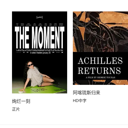
阿喀琉斯归来
HD中字
绚烂一刻
正片