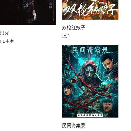
双枪红娘子
眼眸
正片
HD中字
民间奇案录