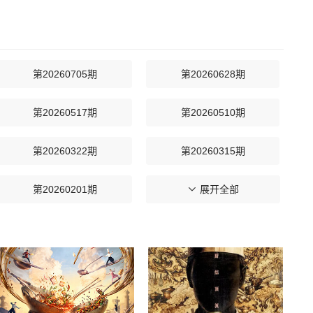
第20260705期
第20260628期
第20260517期
第20260510期
第20260322期
第20260315期
第20260201期
第20260125期
展开全部