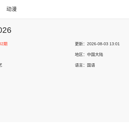
动漫
26
02期
更新：
2026-08-03 13:01
地区：
中国大陆
艺
语言：
国语