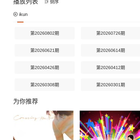
播放列表
倒序
ikun
第20260802期
第20260726期
第20260621期
第20260614期
第20260426期
第20260412期
第20260308期
第20260301期
为你推荐
第20260118期
第20260111期